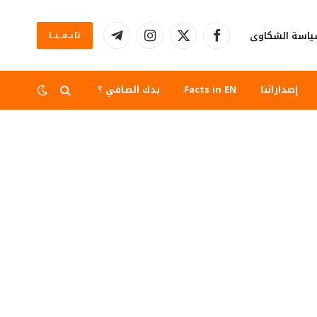
اسة الشكاوى
تابــعــنــا
فيسبوك
X
الانستغرام
تيلقرام
(Twitter)
إصداراتنا
Facts in EN
بدك الصافي ؟