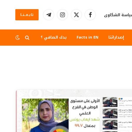
اسة الشكاوى
تابــعــنــا
فيسبوك
X
الانستغرام
تيلقرام
(Twitter)
إصداراتنا
Facts in EN
بدك الصافي ؟