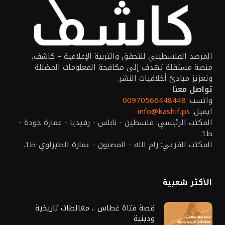
المرصد الفلسطيني للتحقق والتربية الإعلامية – كاشف،
منصة مستقلة تهدف إلى مكافحة المعلومات المضللة
وتعزيز مبادئ أخلاقيات النشر.
تواصل معنا
واتسب:
00970566448448
ايميل:
info@kashif.ps
المكتب الرئيسي: فلسطين - نابلس - رفيديا - عمارة جودة -
ط1.
المكتب الفرعي: رام الله - المصيون - عمارة الطيراوي-ط1.
الأكثر شعبية
قصة فتاة غطاس .. مغالطات تاريخية
ودينية