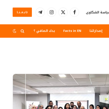
اسة الشكاوى
تابــعــنــا
فيسبوك
X
الانستغرام
تيلقرام
(Twitter)
إصداراتنا
Facts in EN
بدك الصافي ؟