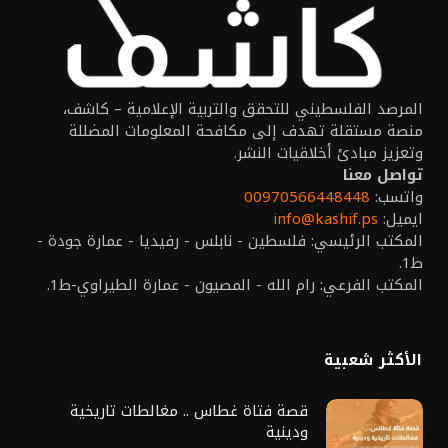
المرصد الفلسطيني للتحقق والتربية الإعلامية – كاشف،
منصة مستقلة تهدف إلى مكافحة المعلومات المضللة
وتعزيز مبادئ أخلاقيات النشر.
تواصل معنا
واتسب:
00970566448448
ايميل:
info@kashif.ps
المكتب الرئيسي: فلسطين - نابلس - رفيديا - عمارة جودة -
ط1.
المكتب الفرعي: رام الله - المصيون - عمارة الطيراوي-ط1.
الأكثر شعبية
قصة فتاة غطاس .. مغالطات تاريخية
ودينية