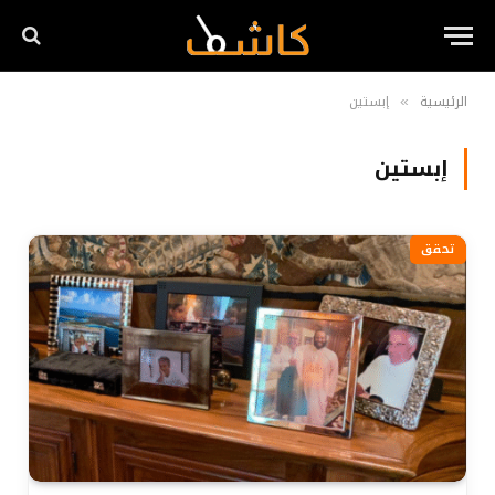
الرئيسية
إبستين
»
إبستين
تحقق