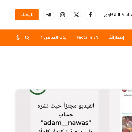
اسة الشكاوى
تابــعــنــا
فيسبوك
X
الانستغرام
تيلقرام
(Twitter)
إصداراتنا
Facts in EN
بدك الصافي ؟