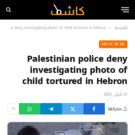
الرئيسية
Palestinian police deny investigating photo of child tortured in Hebron
»
FACTS IN EN
Palestinian police deny
investigating photo of
child tortured in Hebron
21 أبريل، 2025
شاركها