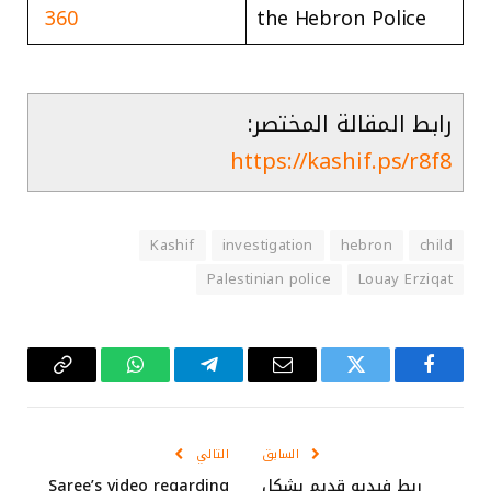
360
the Hebron Police
رابط المقالة المختصر:
https://kashif.ps/r8f8
Kashif
investigation
hebron
child
Palestinian police
Louay Erziqat
فيسبوك
تويتر
البريد
تيلقرام
واتساب
Copy
الإلكتروني
Link
السابق
التالي
ربط فيديو قديم بشكل
Saree’s video regarding