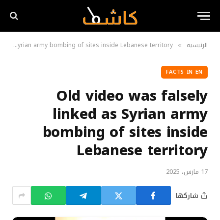
الرئيسية
Old video was falsely linked as Syrian army bombing of sites inside Lebanese territory
»
FACTS IN EN
Old video was falsely
linked as Syrian army
bombing of sites inside
Lebanese territory
17 مارس، 2025
شاركها