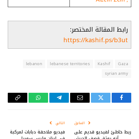
رابط المقالة المختصر:
https://kashif.ps/b3ut
lebanon
lebanese territories
Kashif
Gaza
syrian army
فيسبوك
تويتر
البريد
تيلقرام
واتساب
Copy
الإلكتروني
Link
السابق
التالي
ربط خاطئ لفيديو قديم على
فيديو ملاحقة دبابات لمركبة
أنه يوثق قصف الجيش
في لبنان وليس سوريا