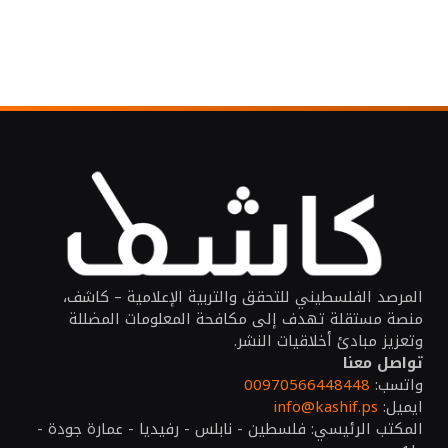
المرصد الفلسطيني للتحقق والتربية الإعلامية – كاشف،
منصة مستقلة تهدف إلى مكافحة المعلومات المضللة
وتعزيز مبادئ أخلاقيات النشر.
تواصل معنا
واتسب:
00970566448448
ايميل:
info@kashif.ps
المكتب الرئيسي: فلسطين - نابلس - رفيديا - عمارة جودة -