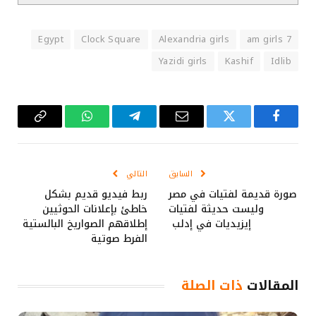
Egypt
Clock Square
Alexandria girls
7 am girls
Yazidi girls
Kashif
Idlib
فيسبوك
تويتر
البريد
تيلقرام
واتساب
Copy
الإلكتروني
Link
السابق
التالي
صورة قديمة لفتيات في مصر
ربط فيديو قديم بشكل
وليست حديثة لفتيات
خاطئ بإعلانات الحوثيين
إيزيديات في إدلب
إطلاقهم الصواريخ البالستية
الفرط صوتية
المقالات
ذات الصلة