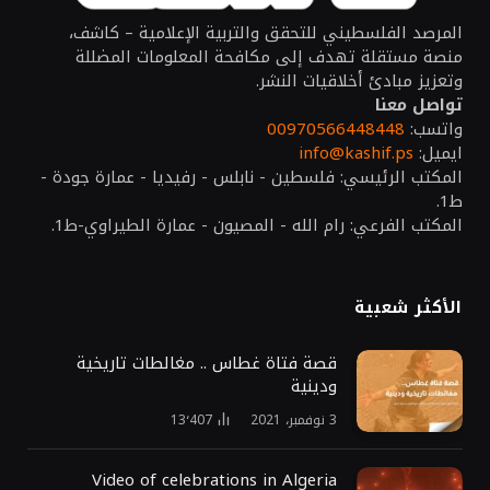
المرصد الفلسطيني للتحقق والتربية الإعلامية – كاشف،
منصة مستقلة تهدف إلى مكافحة المعلومات المضللة
وتعزيز مبادئ أخلاقيات النشر.
تواصل معنا
واتسب:
00970566448448
ايميل:
info@kashif.ps
المكتب الرئيسي: فلسطين - نابلس - رفيديا - عمارة جودة -
ط1.
المكتب الفرعي: رام الله - المصيون - عمارة الطيراوي-ط1.
الأكثر شعبية
قصة فتاة غطاس .. مغالطات تاريخية
ودينية
3 نوفمبر، 2021
13٬407
Video of celebrations in Algeria