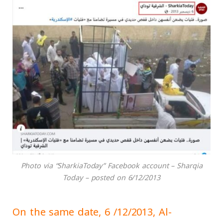
Photo via “SharkiaToday” Facebook account – Sharqia
Today – posted on 6/12/2013
On the same date, 6 /12/2013, Al-