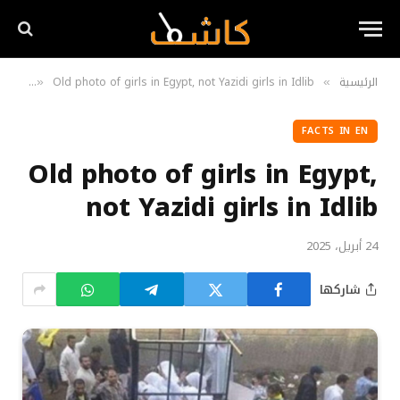
الرئيسية
Old photo of girls in Egypt, not Yazidi girls in Idlib
 in EN
»
»
FACTS IN EN
Old photo of girls in Egypt,
not Yazidi girls in Idlib
24 أبريل، 2025
شاركها