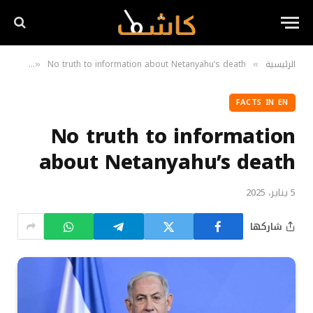
الرئيسية
No truth to information about Netanyahu’s death
s in EN
»
»
FACTS IN EN
No truth to information
about Netanyahu’s death
5 يناير، 2025
شاركها