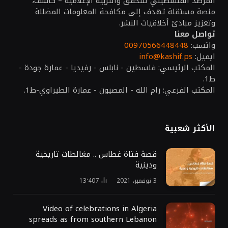
المرصد الفلسطيني للتحقق والتربية الإعلامية – كاشف،
منصة مستقلة تهدف إلى مكافحة المعلومات المضللة
وتعزيز مبادئ أخلاقيات النشر.
تواصل معنا
واتسب:
00970566448448
ايميل:
info@kashif.ps
المكتب الرئيسي: فلسطين - نابلس - رفيديا - عمارة جودة -
ط1.
المكتب الفرعي: رام الله - المصيون - عمارة الطيراوي-ط1.
الأكثر شعبية
قصة فتاة غطاس .. مغالطات تاريخية
ودينية
3 نوفمبر، 2021
13٬407
Video of celebrations in Algeria
spreads as from southern Lebanon