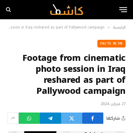
الرئيسية
Footage from cinematic photo session in Iraq reshared as part of Pallywood campaign
»
FACTS IN EN
Footage from cinematic
photo session in Iraq
reshared as part of
Pallywood campaign
27 فبراير، 2024
شاركها