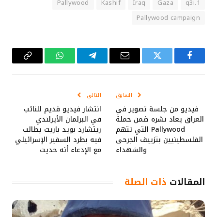
Pallywood
Kashif
Iraq
Gaza
1.q3i
Pallywood campaign
فيسبوك
تويتر
البريد
تيلقرام
واتساب
Copy
الإلكتروني
Link
السابق
التالي
فيديو من جلسة تصوير في
انتشار فيديو قديم للنائب
العراق يعاد نشره ضمن حملة
في البرلمان الأيرلندي
Pallywood التي تتهم
ريتشارد بويد باريت يطالب
الفلسطينيين بتزييف الجرحى
فيه بطرد السفير الإسرائيلي
والشهداء
مع الإدعاء أنه حديث
المقالات
ذات الصلة