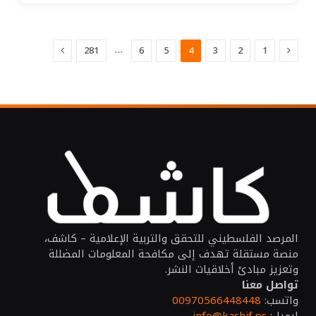
السابق
التالي
…
281
6
5
4
3
2
1
المرصد الفلسطيني للتحقق والتربية الإعلامية – كاشف،
منصة مستقلة تهدف إلى مكافحة المعلومات المضللة
وتعزيز مبادئ أخلاقيات النشر.
تواصل معنا
واتسب:
00970566448448