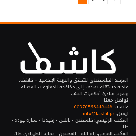
المرصد الفلسطيني للتحقق والتربية الإعلامية – كاشف،
منصة مستقلة تهدف إلى مكافحة المعلومات المضللة
وتعزيز مبادئ أخلاقيات النشر.
تواصل معنا
واتسب:
00970566448448
ايميل:
info@kashif.ps
المكتب الرئيسي: فلسطين - نابلس - رفيديا - عمارة جودة -
ط1.
المكتب الفرعي: رام الله - المصيون - عمارة الطيراوي-ط1.