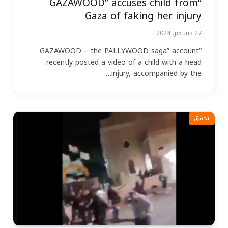
“GAZAWOOD” accuses child from
Gaza of faking her injury
27 ديسمبر، 2024
“GAZAWOOD – the PALLYWOOD saga” account
recently posted a video of a child with a head
injury, accompanied by the…
تحقق