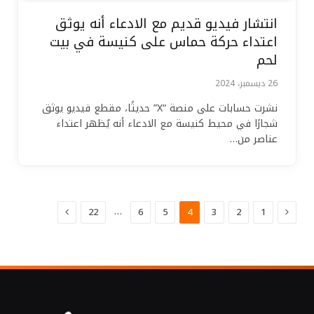
انتشار فيديو قديم مع الادعاء أنه يوثق
اعتداء حركة حماس على كنيسة في بيت
لحم
26 ديسمبر، 2024
نشرت حسابات على منصة “X” حديثًا، مقطع فيديو يوثق
شجارًا في محيط كنيسة مع الادعاء أنه يُظهر اعتداء
عناصر من…
السابق
التالي
…
22
6
5
4
3
2
1