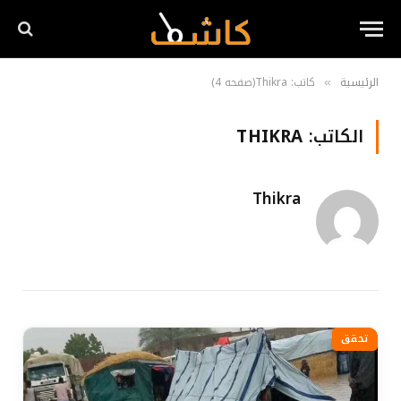
الرئيسية
كاتب: Thikra(صفحه 4)
»
الكاتب:
THIKRA
Thikra
تحقق