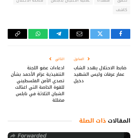
تحقق
شهداء
عملية الاغتيال بنابلس
قناصة الاحتلال
كاشف
فيسبوك
تويتر
البريد
تيلقرام
واتساب
Copy
الإلكتروني
Link
السابق
التالي
ضابط الاحتلال يهدد الشاب
ادعاءات عضو اللجنة
عمار عرفات وليس الشهيد
التنفيذية عزام الأحمد بشأن
دخيل
تصدي الأمن الفلسطيني
للقوة الخاصة التي اغتالت
الشبان الثلاثة في نابلس
مضللة
المقالات
ذات الصلة