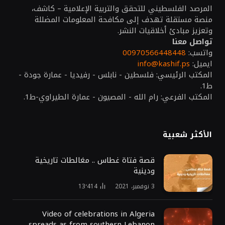
المرصد الفلسطيني للتحقق والتربية الإعلامية – كاشف،
منصة مستقلة تهدف إلى مكافحة المعلومات المضللة
وتعزيز مبادئ أخلاقيات النشر.
تواصل معنا
واتسب:
00970566448448
ايميل:
info@kashif.ps
المكتب الرئيسي: فلسطين - نابلس - رفيديا - عمارة جودة -
ط1.
المكتب الفرعي: رام الله - المصيون - عمارة الطيراوي-ط1.
الأكثر شعبية
قصة فتاة غطاس .. مغالطات تاريخية
ودينية
3 نوفمبر، 2021
13٬414
Video of celebrations in Algeria
spreads as from southern Lebanon