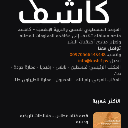
المرصد الفلسطيني للتحقق والتربية الإعلامية – كاشف،
منصة مستقلة تهدف إلى مكافحة المعلومات المضللة
وتعزيز مبادئ أخلاقيات النشر.
تواصل معنا
واتسب:
00970566448448
ايميل:
info@kashif.ps
المكتب الرئيسي: فلسطين - نابلس - رفيديا - عمارة جودة -
ط1.
المكتب الفرعي: رام الله - المصيون - عمارة الطيراوي-ط1.
الأكثر شعبية
قصة فتاة غطاس .. مغالطات تاريخية
ودينية