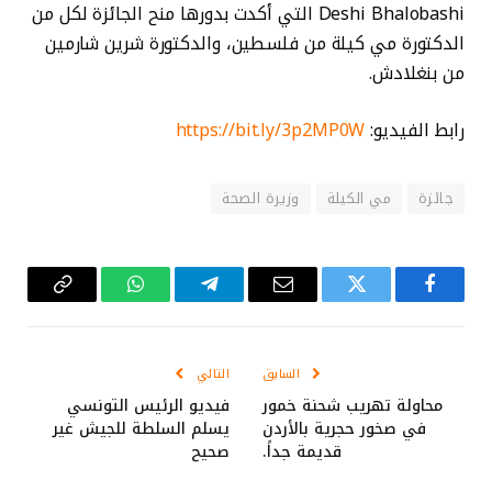
Deshi Bhalobashi التي أكدت بدورها منح الجائزة لكل من
الدكتورة مي كيلة من فلسطين، والدكتورة شرين شارمين
من بنغلادش.
رابط الفيديو:
https://bit.ly/3p2MP0W
جائزة
مي الكيلة
وزيرة الصحة
فيسبوك
تويتر
البريد
تيلقرام
واتساب
Copy
الإلكتروني
Link
السابق
التالي
محاولة تهريب شحنة خمور
فيديو الرئيس التونسي
في صخور حجرية بالأردن
يسلم السلطة للجيش غير
قديمة جداً.
صحيح