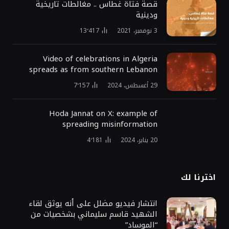
قصة فتاة غطاس .. مغالطات تاريخية
ودينية
3 نوفمبر، 2021
13٬417
Video of celebrations in Algeria
spreads as from southern Lebanon
29 أغسطس، 2024
7٬157
Hoda Jannat on X: example of
spreading misinformation
20 يناير، 2024
4٬181
اخترنا لك
انتشار فيديو مضلل على أنه يوثق لقاء
الشهيد قاسم سليماني بشخصيات من
“الموساد”