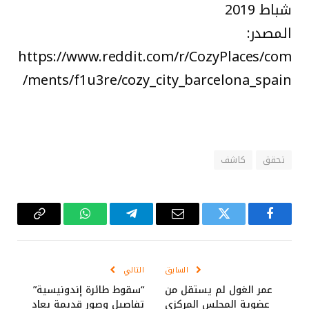
شباط 2019
المصدر:
https://www.reddit.com/r/CozyPlaces/com
ments/f1u3re/cozy_city_barcelona_spain/
تحقق
كاشف
فيسبوك
تويتر
البريد
تيلقرام
واتساب
Copy
الإلكتروني
Link
السابق
التالي
عمر الغول لم يستقل من
“سقوط طائرة إندونيسية”
عضوية المجلس المركزي
تفاصيل وصور قديمة يعاد