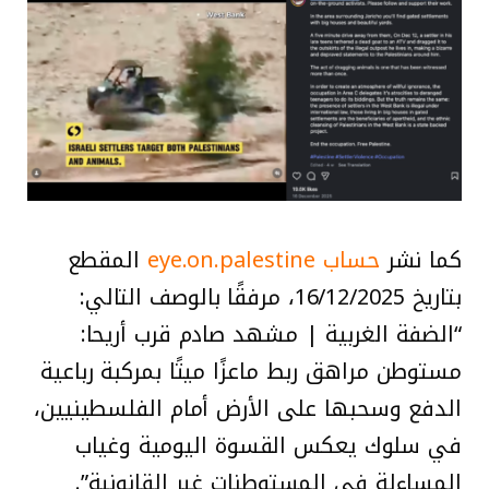
كما نشر
حساب eye.on.palestine
المقطع
بتاريخ 16/12/2025، مرفقًا بالوصف التالي:
“الضفة الغربية | مشهد صادم قرب أريحا:
مستوطن مراهق ربط ماعزًا ميتًا بمركبة رباعية
الدفع وسحبها على الأرض أمام الفلسطينيين،
في سلوك يعكس القسوة اليومية وغياب
المساءلة في المستوطنات غير القانونية”.