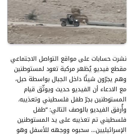
نشرت حسابات على مواقع التواصل الاجتماعي
مقطع فيديو يُظهر مركبة تعود لمستوطنين
وهم يجرّون شيئًا داخل الجبال بواسطة حبل،
مع الادعاء أن الفيديو حديث ويوثّق قيام
المستوطنين بجرّ طفل فلسطيني وتعذيبه.
وأُرفق الفيديو بالوصف التالي: “طفل
فلسطيني تم تعذيبه على يد المستوطنين
الإسرائيليين… سحبوه ووجهه للأسفل وهو