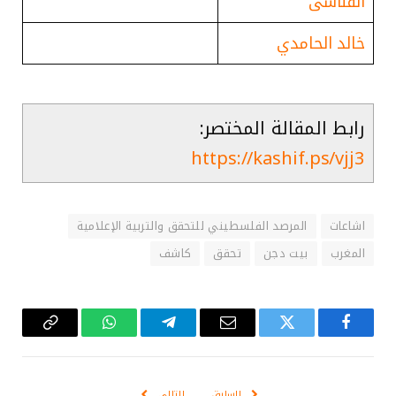
القناشى
خالد الحامدي
رابط المقالة المختصر:
https://kashif.ps/vjj3
اشاعات
المرصد الفلسطيني للتحقق والتربية الإعلامية
المغرب
بيت دجن
تحقق
كاشف
فيسبوك
تويتر
البريد
تيلقرام
واتساب
Copy
الإلكتروني
Link
السابق
التالي