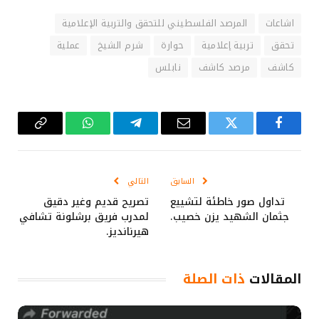
اشاعات
المرصد الفلسطيني للتحقق والتربية الإعلامية
تحقق
تربية إعلامية
حوارة
شرم الشيخ
عملية
كاشف
مرصد كاشف
نابلس
فيسبوك
تويتر
البريد
تيلقرام
واتساب
Copy
الإلكتروني
Link
السابق
التالي
تداول صور خاطئة لتشييع
تصريح قديم وغير دقيق
جثمان الشهيد يزن خصيب.
لمدرب فريق برشلونة تشافي
هيرنانديز.
المقالات
ذات الصلة