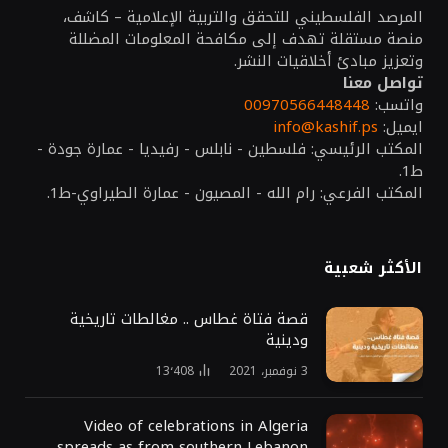
المرصد الفلسطيني للتحقق والتربية الإعلامية – كاشف،
منصة مستقلة تهدف إلى مكافحة المعلومات المضللة
وتعزيز مبادئ أخلاقيات النشر.
تواصل معنا
واتسب:
00970566448448
ايميل:
info@kashif.ps
المكتب الرئيسي: فلسطين - نابلس - رفيديا - عمارة جودة -
ط1.
المكتب الفرعي: رام الله - المصيون - عمارة الطيراوي-ط1.
الأكثر شعبية
قصة فتاة غطاس .. مغالطات تاريخية
ودينية
3 نوفمبر، 2021
13٬408
Video of celebrations in Algeria
spreads as from southern Lebanon