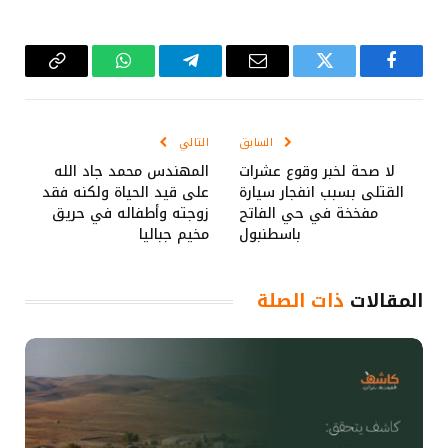
فيسبوك
تويتر
البريد
تيلقرام
واتساب
Copy
الإلكتروني
Link
السابق
التالي
لا صحة لخبر وقوع عشرات
المهندس محمد جاد الله
القتلى بسبب انفجار سيارة
على قيد الحياة ولكنه فقد
مفخخة في حي الفاتح
زوجته وأطفاله في حريق
باسطنبول
مخيم جباليا
المقالات
ذات الصلة