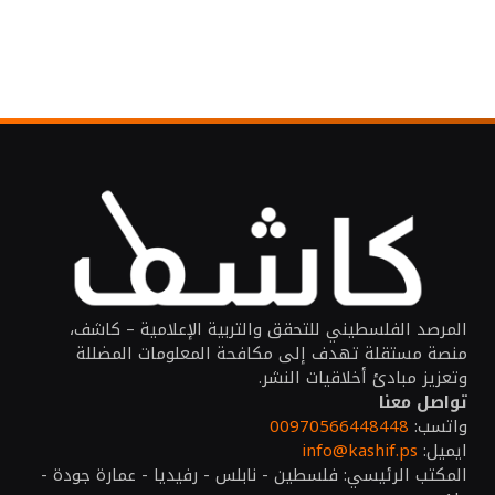
المرصد الفلسطيني للتحقق والتربية الإعلامية – كاشف،
منصة مستقلة تهدف إلى مكافحة المعلومات المضللة
وتعزيز مبادئ أخلاقيات النشر.
تواصل معنا
واتسب:
00970566448448
ايميل:
info@kashif.ps
المكتب الرئيسي: فلسطين - نابلس - رفيديا - عمارة جودة -