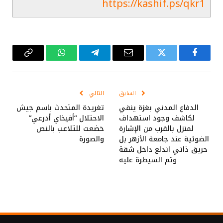
https://kashif.ps/qkr1
فيسبوك
تويتر
البريد
تيلقرام
واتساب
Copy
الإلكتروني
Link
السابق
التالي
الدفاع المدني بغزة ينفي
تغريدة المتحدث باسم جيش
لكاشف وجود استهداف
الاحتلال “أفيخاي أدرعي”
لمنزل بالقرب من الإشارة
خضعت للتلاعب بالنص
الضوئية عند جامعة الأزهر بل
والصورة
حريق ذاتي اندلع داخل شقة
وتم السيطرة عليه