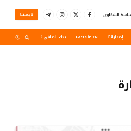
اسة الشكاوى
تابــعــنــا
فيسبوك
X
الانستغرام
تيلقرام
(Twitter)
إصداراتنا
Facts in EN
بدك الصافي ؟
رة