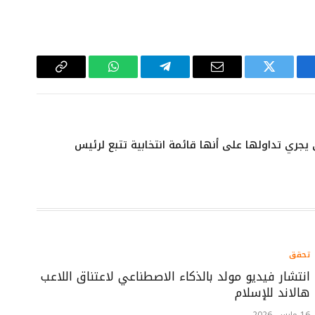
سبوك
تويتر
البريد
تيلقرام
واتساب
Copy
الإلكتروني
Link
جري تداولها على أنها قائمة انتخابية تتبع لرئيس
تحقق
انتشار فيديو مولد بالذكاء الاصطناعي لاعتناق اللاعب
هالاند للإسلام
16 مارس، 2026