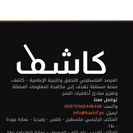
المرصد الفلسطيني للتحقق والتربية الإعلامية – كاشف،
منصة مستقلة تهدف إلى مكافحة المعلومات المضللة
وتعزيز مبادئ أخلاقيات النشر.
تواصل معنا
واتسب:
00970566448448
ايميل:
info@kashif.ps
المكتب الرئيسي: فلسطين - نابلس - رفيديا - عمارة جودة
- ط1.
المكتب الفرعي: رام الله - المصيون - عمارة الطيراوي-ط1.