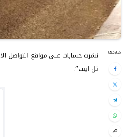
شاركها
نشرت حسابات على مواقع التواصل ال
تل ابيب״.