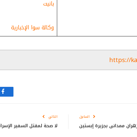
بانيت
وكالة سوا الإخبارية
https://k
في
السابق
التالي
هران ممداني بجزيرة إبستين
لا صحة لمقتل السفير الإسر