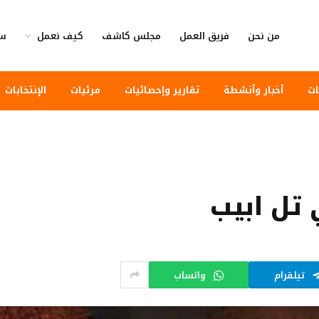
من نحن
فريق العمل
مجلس كاشف
كيف نعمل
سي
ات
أخبار وأنشطة
تقارير وإحصائيات
مرئيات
الإنتخابات
 تل ابيب
تيلقرام
واتساب