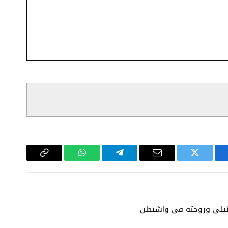
سبوك
تويتر
البريد
تيلقرام
واتساب
Copy
الإلكتروني
Link
ائيلي وزوجته في واشنطن