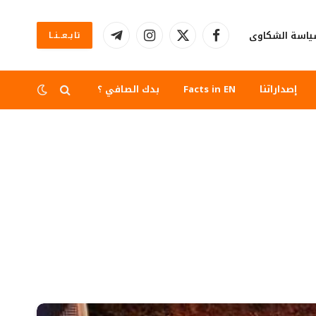
اسة الشكاوى
تابــعــنــا
فيسبوك
X
الانستغرام
تيلقرام
(Twitter)
إصداراتنا
Facts in EN
بدك الصافي ؟