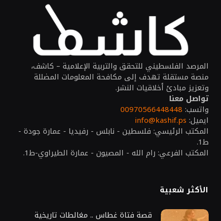
المرصد الفلسطيني للتحقق والتربية الإعلامية – كاشف،
منصة مستقلة تهدف إلى مكافحة المعلومات المضللة
وتعزيز مبادئ أخلاقيات النشر.
تواصل معنا
واتسب:
00970566448448
ايميل:
info@kashif.ps
المكتب الرئيسي: فلسطين - نابلس - رفيديا - عمارة جودة -
ط1.
المكتب الفرعي: رام الله - المصيون - عمارة الطيراوي-ط1.
الأكثر شعبية
قصة فتاة غطاس .. مغالطات تاريخية