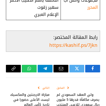
مجموعات واتس اب
الناطقة باسم الصليب الاحمر
المحرر
سهير زقوت
الإعلام العبري
رابط المقالة المختصر:
https://kashif.ps/7jkn
فيسبوك
تويتر
البريد
تيلقرام
واتساب
Copy
الإلكتروني
Link
السابق
التالي
ولي العهد السعودي لم
مباراة الارجنتين والمكسيك
يصرف مكافأة قدرها 5 مليون
ليست الأعلى حضورا في
ريال سعودي للاعبي المنتخب
تاريخ كأس العالم