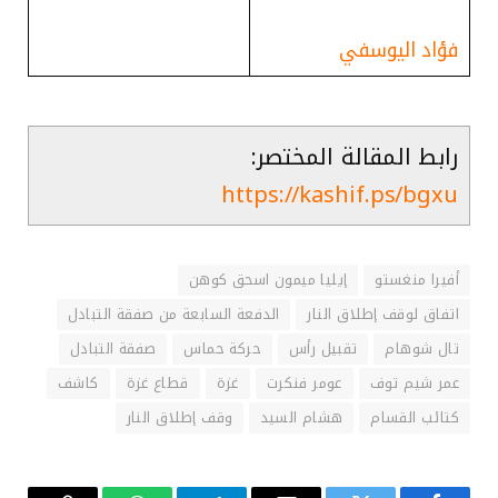
فؤاد اليوسفي
رابط المقالة المختصر:
https://kashif.ps/bgxu
أفيرا منغستو
إيليا ميمون اسحق كوهن
اتفاق لوقف إطلاق النار
الدفعة السابعة من صفقة التبادل
تال شوهام
تقبيل رأس
حركة حماس
صفقة التبادل
عمر شيم توف
عومر فنكرت
غزة
قطاع غزة
كاشف
كتائب القسام
هشام السيد
وقف إطلاق النار