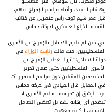
عومر فنكرت، تال شوهام، أفيرا منغستو
وهشام السيد. وأثناء مراسم الإفراج عنهم،
قبل عمر شيم توف رأس عنصرين من كتائب
القسام الذراع العسكري لحركة حماس.
في حين لم يلتزم الاحتلال بالإفراج عن الأسرى
الفلسطينيين، حيث قالت
رئاسة الوزراء
في
دولة الاحتلال: “قررنا تعطيل الإفراج عن
الأسرى الفلسطينيين حتى ضمان تحرير
المختطفين المقبلين دون مراسم استفزازية”.
في المقابل قال القيادي في حركة حماس
عزت الرشق إن “مراسم تسليم الأسرى لا
تتضمن أي إهانة لهم بل تعكس التعامل
الإنساني الكريم معهم”.