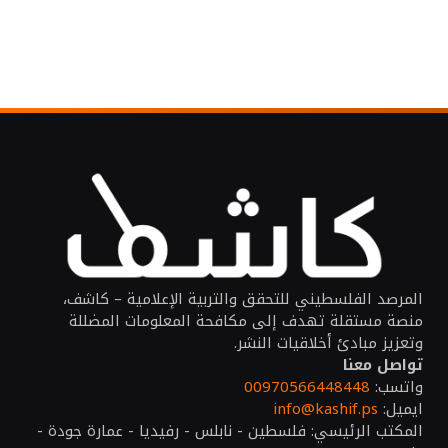
المرصد الفلسطيني للتحقق والتربية الإعلامية – كاشف،
منصة مستقلة تهدف إلى مكافحة المعلومات المضللة
وتعزيز مبادئ أخلاقيات النشر.
تواصل معنا
واتسب:
00970566448448
ايميل:
info@kashif.ps
المكتب الرئيسي: فلسطين - نابلس - رفيديا - عمارة جودة -