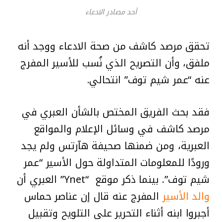
أحد مصادر الادعاء
تحقق مرصد كاشف من صحة الادعاء ووجد أنه
ملفق، وأن التصريح الذي نُسب للأسير المفرج
عنه “عمر شيم توف” انتحالي.
فقد بحث الفريق المختص بالشأن العبري في
مرصد كاشف في وسائل الإعلام والمواقع
العبرية، ومن ضمنها صحيفة هآرتس ولم يجد
ورودًا للمعلومات المتداولة حول الأسير “عمر
شيم توف”. بينما ذكر موقع “Ynet” العبري أن
والد الأسير
المفرج عنه قال إن عناصر حماس
أجبروا ابنه أثناء التحرير على التلويح وتقبيل