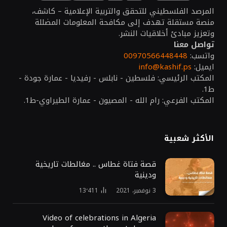
المرصد الفلسطيني للتحقق والتربية الإعلامية – كاشف،
منصة مستقلة تهدف إلى مكافحة المعلومات المضللة
وتعزيز مبادئ أخلاقيات النشر.
تواصل معنا
واتسب:
00970566448448
ايميل:
info@kashif.ps
المكتب الرئيسي: فلسطين - نابلس - رفيديا - عمارة جودة -
ط1.
المكتب الفرعي: رام الله - المصيون - عمارة الطيراوي-ط1.
الأكثر شعبية
قصة فتاة غطاس .. مغالطات تاريخية
ودينية
3 نوفمبر، 2021
13٬411
Video of celebrations in Algeria