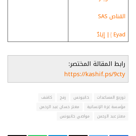
القناص SAS
𓂆 Eyad| إِيَادٌ
رابط المقالة المختصر:
https://kashif.ps/9cty
توزيع المساعدات
خانيونس
رفح
كاشف
مؤسسة غزة الإنسانية
معتز حسان عبد الرحمن
معتز عبد الرحمن
مواصي خانيونس