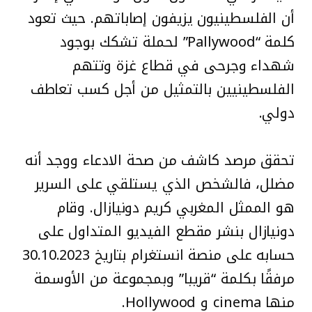
أن الفلسطينيون يزيفون إصاباتهم. حيث تعود
كلمة “Pallywood” لحملة تشكك بوجود
شهداء وجرحى في قطاع غزة وتتهم
الفلسطينيين بالتمثيل من أجل كسب تعاطف
دولي.
تحقق مرصد كاشف من صحة الادعاء ووجد أنه
مضلل، فالشخص الذي يستلقي على السرير
هو الممثل المغربي كريم دونيازال. وقام
دونيازال بنشر مقطع الفيديو المتداول على
حسابه على منصة انستغرام بتاريخ 30.10.2023
مرفقًا بكلمة “قريبا” وبمجموعة من الأوسمة
منها cinema و Hollywood.