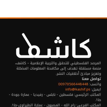
المرصد الفلسطيني للتحقق والتربية الإعلامية – كاشف،
منصة مستقلة تهدف إلى مكافحة المعلومات المضللة
وتعزيز مبادئ أخلاقيات النشر.
تواصل معنا
واتسب:
00970566448448
ايميل:
info@kashif.ps
المكتب الرئيسي: فلسطين - نابلس - رفيديا - عمارة جودة -
ط1.
المكتب الفرعي: رام الله - المصيون - عمارة الطيراوي-ط1.