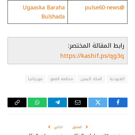
Ugaaska Baraha
@pulse60-news
Bulshada
رابط المقالة المختصر:
https://kashif.ps/qg3q
العبودية
الملك اليمين
منظمة العفو
موريتانيا
فيسبوك
تويتر
البريد
تيلقرام
واتساب
Copy
الإلكتروني
Link
السابق
التالي