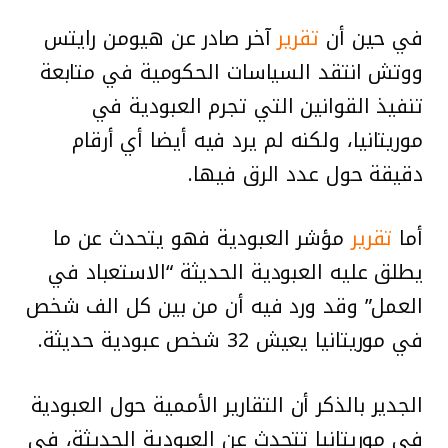
في حين أن
تقرير
آخر صادر عن هيومن رايتس
ووتش انتقد السياسات الحكومية في متابعة
تنفيذ القوانين التي تجرم العبودية في
موريتانيا، ولكنه لم يرد فيه أيضا أي أرقام
دقيقة حول عدد الرق فيها.
أما
تقرير
مؤشر العبودية فهو يتحدث عن ما
يطلق عليه العبودية الحديثة “الاستعباد في
العمل” وقد ورد فيه أن من بين كل الف شخص
في موريتانيا يعيش 32 شخص عبودية حديثة.
الجدير بالذكر أن التقارير الأممية حول العبودية
في موريتانيا تتحدث عن العبودية الحديثة، في