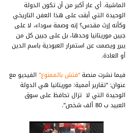
الماشية. أي عار أكبر من أن تكون الدولة
الوحيدة التي أبقت على هذا العفن التاريخي
وكأنه إرث مقدس؟ إنه وصمة سوداء، لا على
جبين موريتانيا وحدها، بل على جبين كل من
يبرر ويصمت عن استمرار العبودية باسم الدين
أو العادة.
فيما نشرت منصة
“فتش بالممنوع”
الفيديو مع
عنوان: “تقارير أممية: موريتانيا هي الدولة
الوحيدة التي لا تزال تحافظ على سوق
العبيد ب 80 ألف شخص”.