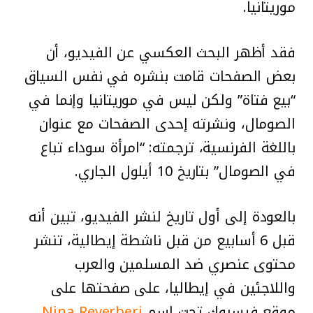
موريتانيا.
فقد أظهر البحث العكسي عن الفيديو، أن
بعض الصفحات قامت بنشره في نفس السياق
“بيع فتاة” ولكن ليس في موريتانيا وإنما في
الصومال، ونشرته إحدى الصفحات مع عنوان
باللغة الفرنسية، ترجمته: “امرأة سوداء تباع
في الصومال” بتاريخ 10 أيلول الجاري.
بالعودة إلى أول تاريخ لنشر الفيديو، تبين أنه
قبل 6 أسابيع من قبل ناشطة إيطالية، تنشر
محتوى عنصري ضد المسلمين والعرب
واللاجئين في إيطاليا، على صفحتها على
موقع فيسبوك تحت اسم
Nina Reverberi
،