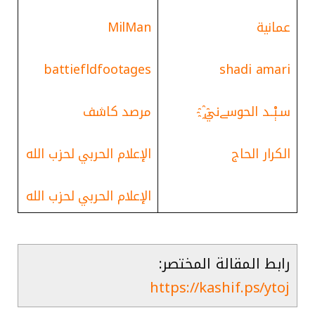
عمانية
MilMan
battiefldfootages
shadi amari
سـېْــد الح‍وسـےﻧﻲ҈
مرصد كاشف
الكرار الحاج
الإعلام الحربي لحزب الله
الإعلام الحربي لحزب الله
رابط المقالة المختصر:
https://kashif.ps/ytoj