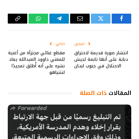
فيسبوك
تويتر
البريد
تيلقرام
واتساب
Copy
الإلكتروني
Link
السابق
التالي
انتشار صورة قديمة لاحتراق
مقطع غنائي مجتزأة من أغنية
دبابة على أنها تابعة لجيش
للمغني داوود العبدالله يعاد
الاحتلال في جنوب لبنـان
نشره على أنه أُطلق تمجيدًا
لنتنياهو
المقالات
ذات الصلة