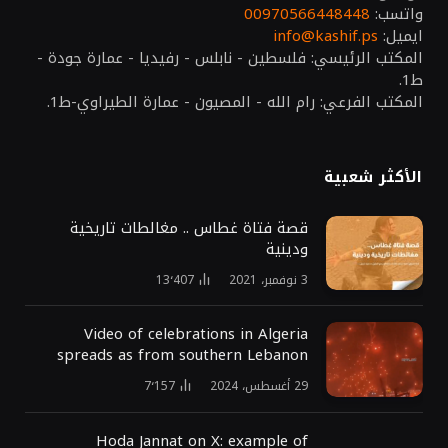
واتسب:
00970566448448
ايميل:
info@kashif.ps
المكتب الرئيسي: فلسطين - نابلس - رفيديا - عمارة جودة -
ط1.
المكتب الفرعي: رام الله - المصيون - عمارة الطيراوي-ط1.
الأكثر شعبية
قصة فتاة غطاس .. مغالطات تاريخية
ودينية
3 نوفمبر، 2021
13٬407
Video of celebrations in Algeria
spreads as from southern Lebanon
29 أغسطس، 2024
7٬157
Hoda Jannat on X: example of