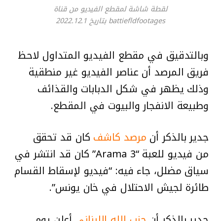
لقطة شاشة لمقطع الفيديو من قناة
battiefldfootages بتاريخ 2022.12.1
وبالتدقيق في مقطع الفيديو المتداول لاحظ
فريق المرصد أن عناصر الفيديو غير منطقية
وذلك يظهر في شكل الدبابات والقذائف
وطبيعة الانفجار والبيوت في المقطع.
جدير بالذكر أن
مرصد كاشف
كان قد تحقق
من فيديو للعبة “Arama 3” كان قد انتشر في
طائرة لجيش الاحتلال في ⁧‫خان يونس”.
جدير بالذكر أن
حزب الله اللبناني
أعلن يوم