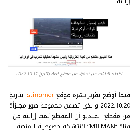
إزالته.
لقطة شاشة من تحقق من موقع AFP بتاريخ 2022.10.11
فيما أوضح تقرير نشره موقع
istinomer
بتاريخ
2022.10.20 والذي تضمن مجموعة صور مجتزأة
من مقطع الفيديو أن المقطع تمت إزالته من
قناة “MILMAN” لانتهاكه خصوصية المنصة.