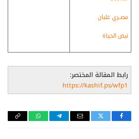
م
صــري غلبان
ن
بض الحياة
رابط المقالة المختصر:
https://kashif.ps/wfp1
فيسبوك
تويتر
البريد
تيلقرام
واتساب
Copy
الإلكتروني
Link