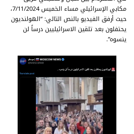
مكابي الإسرائيلي مساء الخميس 7/11/2024،
حيث أرفق الفيديو بالنص التالي: “الهولنديون
يحتفلون بعد تلقين الاسرائيليين درساً لن
ينسوه”.