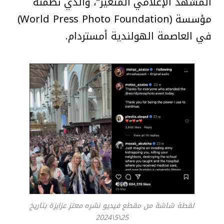
المشهد الإعلامي المتغير”، والذي نظمته
مؤسسة (World Press Photo Foundation)
في العاصمة الهولندية أمستردام.
لقطة شاشة من مقطع فيديو نشره معتز عزايزة بتاريخ
25\5\2024