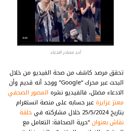
أحد مصادر الادعاء
تحقق مرصد كاشف من صحة الفيديو من خلال
البحث عبر محرك “Google” ووجد أنه قديم وأن
الادعاء مضلل، فالفيديو نشره
المصور الصحفي
معتز عزايزة
عبر حسابه على منصة انستغرام
بتاريخ 25/5/2024 خلال مشاركته في
حلقة
نقاش بعنوان
“حرية الصحافة: التعامل مع