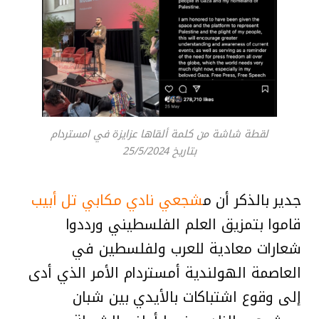
لقطة شاشة من كلمة ألقاها عزايزة في امستردام
بتاريخ 25/5/2024
جدير بالذكر أن م
شجعي نادي مكابي تل أبيب
قاموا بتمزيق العلم الفلسطيني ورددوا
شعارات معادية للعرب ولفلسطين في
العاصمة الهولندية أمستردام الأمر الذي أدى
إلى وقوع اشتباكات بالأيدي بين شبان