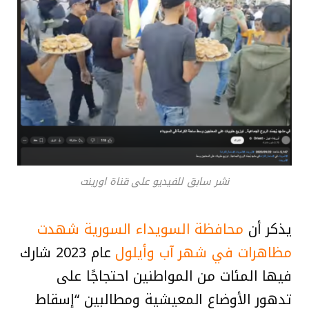
نشر سابق للفيديو على قناة اورينت
يذكر أن
محافظة السويداء السورية شهدت
مظاهرات في شهر آب وأيلول
عام 2023 شارك
فيها المئات من المواطنين احتجاجًا على
تدهور الأوضاع المعيشية ومطالبين “إسقاط