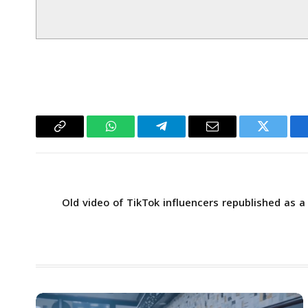
سبوك
تويتر
البريد
تيلقرام
واتساب
Copy
الإلكتروني
Link
Old video of TikTok influencers republished as a