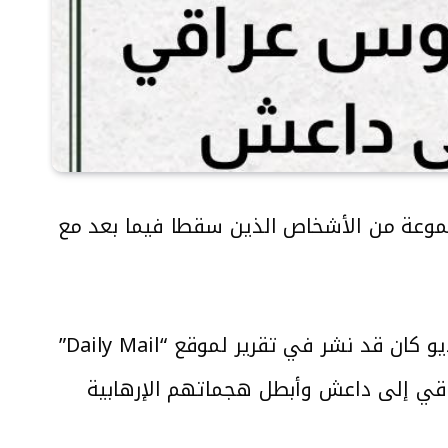
جموعة من الأشخاص الذين سقطا فيما بعد مع
تحقق مرصد كاشف من صحة الفيديو ووجد أنه قديم وأن الادعاء مضلل، حيث تبين أن الفيديو كان قد نشر في تقرير لموقع “Daily Mail”
وس عراقي إلى داعش وأبطل هجماتهم الإرهابية