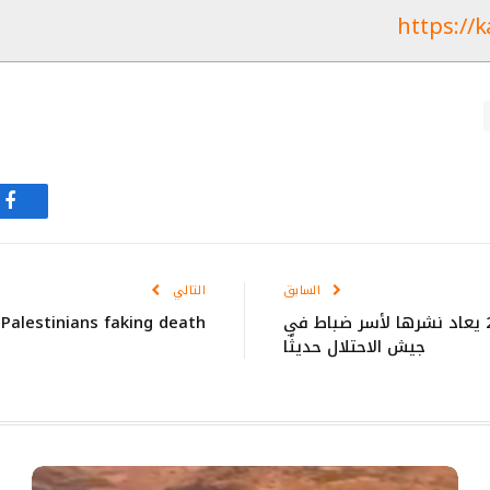
https://k
في
السابق
التالي
صورة قديمة من اكتشاف نفق في محيط غزة عام 2013 يعاد نشرها لأسر ضباط في
 Palestinians faking death
جيش الاحتلال حديثًا