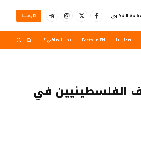
اسة الشكاوى
تابــعــنــا
فيسبوك
X
الانستغرام
تيلقرام
(Twitter)
إصداراتنا
Facts in EN
بدك الصافي ؟
ييف الفلسطينيين في