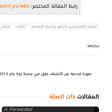
رابط المقالة المختصر:
ashif.ps/44l6
المرصد الفلسطيني للتحقق والتربية الإعلامية
كاشف
مضلل
شاركها.
المقالات
ذات الصلة