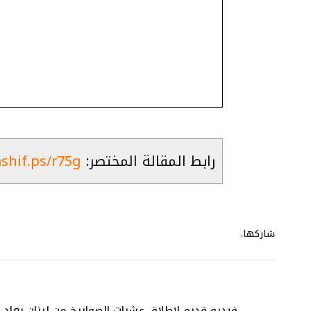
رابط المقالة المختصر:
ashif.ps/r75g
شاركها.
فيديو قديم لإطلاق عشرات الصواريخ من لبنان يعاد ن