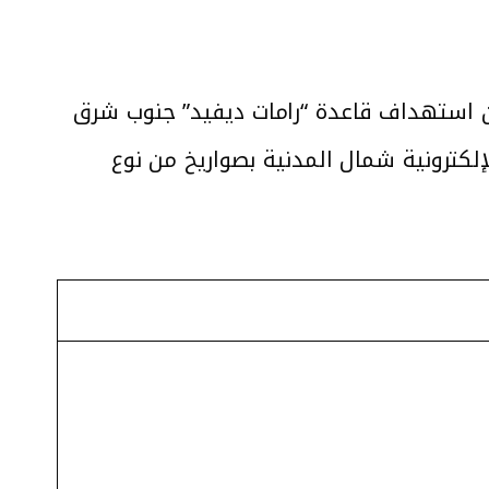
اني الأخير، حيث أعلن بتاريخ 22.9.2024 عن استهداف قاعدة “رامات ديفيد” جنوب شرق
لكترونية شمال ‏المدنية بصواريخ من نوع