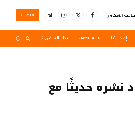
اسة الشكاوى
تابــعــنــا
فيسبوك
X
الانستغرام
تيلقرام
(Twitter)
إصداراتنا
Facts in EN
بدك الصافي ؟
نشره حديثًا مع