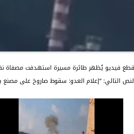
طع فيديو يُظهر طائرة مسيرة استهدفت مصفاة نفط
النص التالي: “إعلام العدو: سقوط صاروخ على مصنع بش