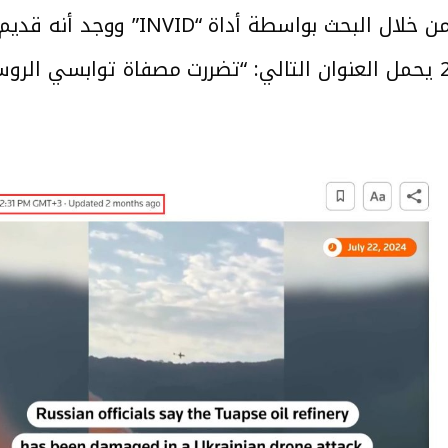
تحقق مرصد كاشف من صحة الفيديو من خ
” ضمن تقرير بتاريخ 2024.7.22 يحمل العنوان التالي: “تضررت مصفاة