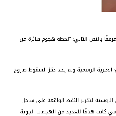
ع الفيديو عبر حسابها على منصة “فيسبوك” بتاريخ 2024.7.22 مرفقًا بالنص التالي: “لحظة هجوم طائرة من
لعبرية الرسمية ولم يجد ذكرًا لسقوط صاروخ
بتعرض مصفاة توابسي الروسية لتكرير النفط الواقعة على ساحل
ابسي كانت هدفًا للعديد من الهجمات الجوية