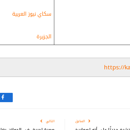
سكاي نيوز العربية
الجزيرة
https://k
في
السابق
التالي
شره حديثًا على أنه لصواريخ
صورة لحريق في الجولان يعاد