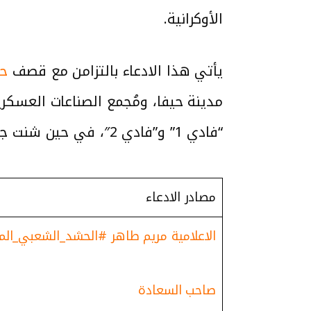
الأوكرانية.
يأتي هذا الادعاء بالتزامن مع قصف
حز
مدينة حيفا، ومُجمع الصناعات العسكري
“فادي 1” و”فادي 2″، في حين شنت جيش الاحتلال غارات على بلدات بجنوب لبنان.
مصادر الادعاء
الاعلامية مريم طاهر #الحشد_الشعبي_ا
صاحب السعادة