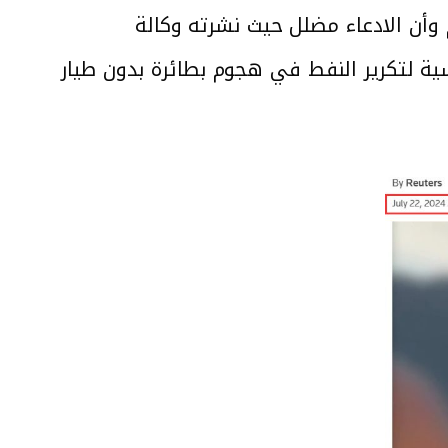
لال البحث بواسطة أداة “INVID” ووجد أنه قديم وأن الادعاء مضلل حيث نشرته وكالة
 توابسي الروسية لتكرير النفط في هجوم بطائرة بدون طيار