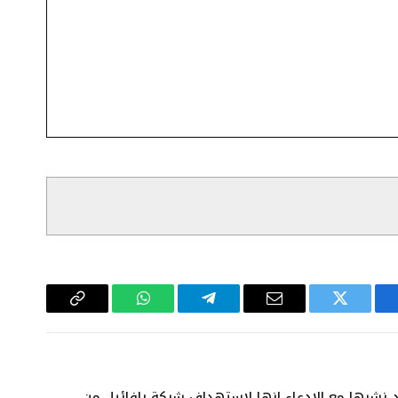
سبوك
تويتر
البريد
تيلقرام
واتساب
Copy
الإلكتروني
Link
 نشرها مع الادعاء انها لاستهداف شركة رافائيل من