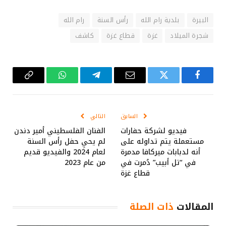
البيرة
بلدية رام الله
رأس السنة
رام الله
شجرة الميلاد
غزة
قطاع غزة
كاشف
فيسبوك
تويتر
البريد
تيلقرام
واتساب
Copy
الإلكتروني
Link
السابق
التالي
فيديو لشركة حفارات
الفنان الفلسطيني أمير دندن
مستعملة يتم تداوله على
لم يحيِ حفل رأس السنة
أنه لدبابات ميركافا مدمرة
لعام 2024 والفيديو قديم
في “تل أبيب” دُمرت في
من عام 2023
قطاع غزة
المقالات
ذات الصلة