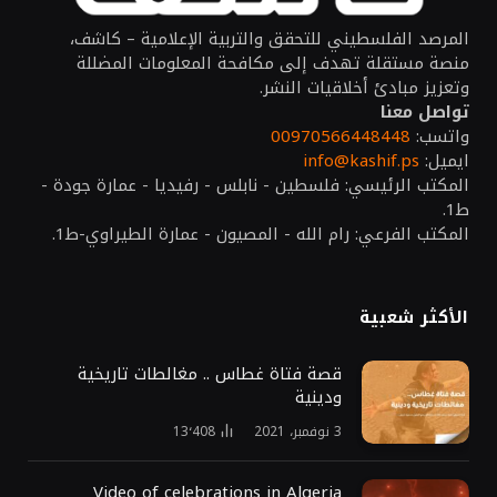
المرصد الفلسطيني للتحقق والتربية الإعلامية – كاشف،
منصة مستقلة تهدف إلى مكافحة المعلومات المضللة
وتعزيز مبادئ أخلاقيات النشر.
تواصل معنا
واتسب:
00970566448448
ايميل:
info@kashif.ps
المكتب الرئيسي: فلسطين - نابلس - رفيديا - عمارة جودة -
ط1.
المكتب الفرعي: رام الله - المصيون - عمارة الطيراوي-ط1.
الأكثر شعبية
قصة فتاة غطاس .. مغالطات تاريخية
ودينية
3 نوفمبر، 2021
13٬408
Video of celebrations in Algeria