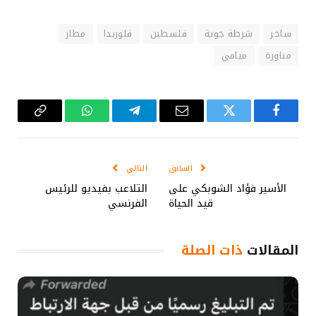
ساخر
شرطة جوية
فلسطين
فلوريدا
مطار
مناورة
ميامي
فيسبوك
تويتر
البريد
تيلقرام
واتساب
Copy
الإلكتروني
Link
السابق
التالي
الأسير فؤاد الشوبكي على
التلاعب بفيديو للرئيس
قيد الحياة
الفرنسي
المقالات
ذات الصلة