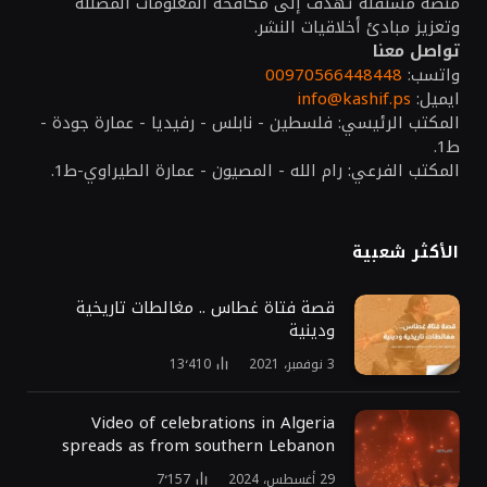
منصة مستقلة تهدف إلى مكافحة المعلومات المضللة
وتعزيز مبادئ أخلاقيات النشر.
تواصل معنا
واتسب:
00970566448448
ايميل:
info@kashif.ps
المكتب الرئيسي: فلسطين - نابلس - رفيديا - عمارة جودة -
ط1.
المكتب الفرعي: رام الله - المصيون - عمارة الطيراوي-ط1.
الأكثر شعبية
قصة فتاة غطاس .. مغالطات تاريخية
ودينية
3 نوفمبر، 2021
13٬410
Video of celebrations in Algeria
spreads as from southern Lebanon
29 أغسطس، 2024
7٬157