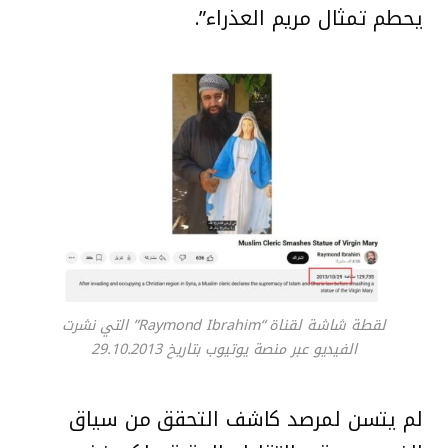
يحطم تمثال مريم العذراء”.
لقطة شاشة لقناة “Raymond Ibrahim” التي نشرت
الفيديو عبر منصة يوتيوب بتاريخ 29.10.2013
لم يتسن لمرصد كاشف التحقق من سياق