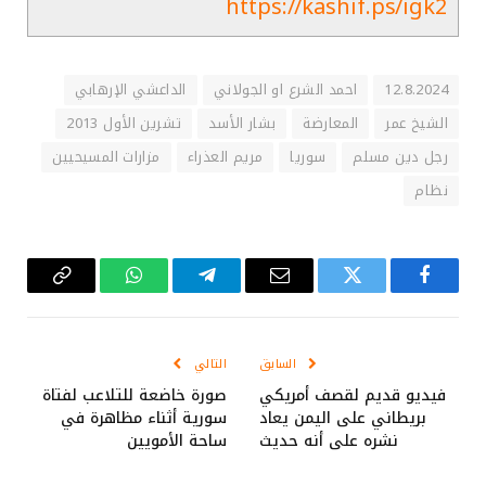
https://kashif.ps/igk2
12.8.2024
احمد الشرع او الجولاني
الداعشي الإرهابي
الشيخ عمر
المعارضة
بشار الأسد
تشرين الأول 2013
رجل دين مسلم
سوريا
مريم العذراء
مزارات المسيحيين
نظام
فيسبوك
تويتر
البريد
تيلقرام
واتساب
Copy
الإلكتروني
Link
السابق
التالي
فيديو قديم لقصف أمريكي
صورة خاضعة للتلاعب لفتاة
بريطاني على اليمن يعاد
سورية أثناء مظاهرة في
نشره على أنه حديث
ساحة الأمويين