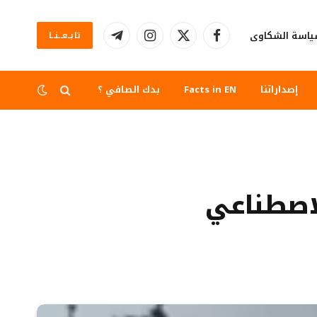
اسة الشكاوى
تابــعــنــا
فيسبوك
X
الانستغرام
تيلقرام
(Twitter)
إصداراتنا
Facts in EN
بدك الصافي ؟
لاصطناعي