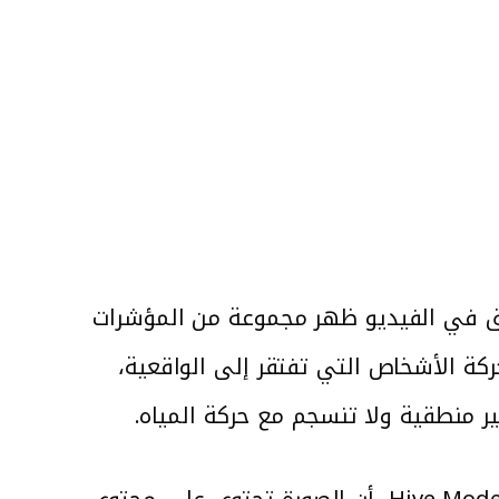
يق في الفيديو ظهر مجموعة من المؤشرات
حركة الأشخاص التي تفتقر إلى الواقعية،
ر منطقية ولا تنسجم مع حركة المياه.
كما أظهرت أدوات الكشف عن المحتوى المولد بالذكاء الاصطناعي، ومن بينها أداة Hive Moderation، أن الصورة تحتوي على محتوى