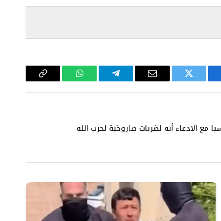
سبوك
تويتر
البريد
تيلقرام
واتساب
Copy
الإلكتروني
Link
يا مع الادعاء أنه لضربات صاروخية لحزب الله