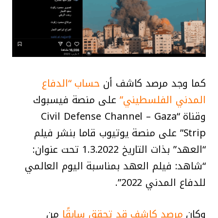
كما وجد مرصد كاشف أن
حساب “الدفاع
المدني الفلسطيني”
على منصة فيسبوك
وقناة “Civil Defense Channel – Gaza
Strip” على منصة يوتيوب قاما بنشر فيلم
“العهد” بذات التاريخ 1.3.2022 تحت عنوان:
“شاهد: فيلم العهد بمناسبة اليوم العالمي
للدفاع المدني 2022”.
وكان
مرصد كاشف قد تحقق سابقًا
من