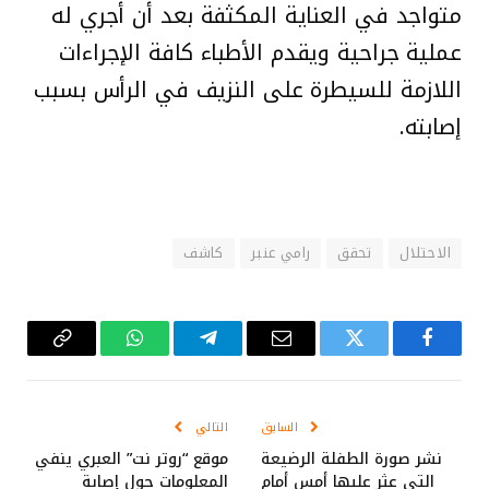
متواجد في العناية المكثفة بعد أن أجري له
عملية جراحية ويقدم الأطباء كافة الإجراءات
اللازمة للسيطرة على النزيف في الرأس بسبب
إصابته.
الاحتلال
تحقق
رامي عنبر
كاشف
فيسبوك
تويتر
البريد
تيلقرام
واتساب
Copy
الإلكتروني
Link
السابق
التالي
نشر صورة الطفلة الرضيعة
موقع “روتر نت” العبري ينفي
التي عثر عليها أمس أمام
المعلومات حول إصابة