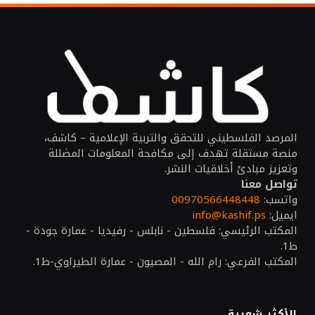
المرصد الفلسطيني للتحقق والتربية الإعلامية – كاشف،
منصة مستقلة تهدف إلى مكافحة المعلومات المضللة
وتعزيز مبادئ أخلاقيات النشر.
تواصل معنا
واتسب:
00970566448448
ايميل:
info@kashif.ps
المكتب الرئيسي: فلسطين - نابلس - رفيديا - عمارة جودة -
ط1.
المكتب الفرعي: رام الله - المصيون - عمارة الطيراوي-ط1.
الأكثر شعبية