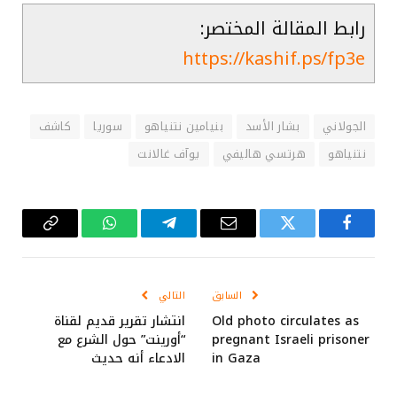
رابط المقالة المختصر:
https://kashif.ps/fp3e
الجولاني
بشار الأسد
بنيامين نتنياهو
سوريا
كاشف
نتنياهو
هرتسي هاليفي
يوآف غالانت
فيسبوك
تويتر
البريد
تيلقرام
واتساب
Copy
الإلكتروني
Link
السابق
التالي
Old photo circulates as
انتشار تقرير قديم لقناة
pregnant Israeli prisoner
“أورينت” حول الشرع مع
in Gaza
الادعاء أنه حديث