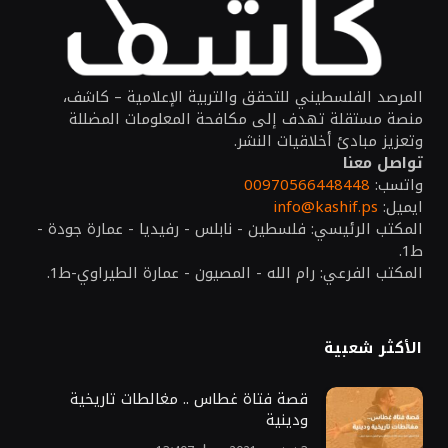
المرصد الفلسطيني للتحقق والتربية الإعلامية – كاشف،
منصة مستقلة تهدف إلى مكافحة المعلومات المضللة
وتعزيز مبادئ أخلاقيات النشر.
تواصل معنا
واتسب:
00970566448448
ايميل:
info@kashif.ps
المكتب الرئيسي: فلسطين - نابلس - رفيديا - عمارة جودة -
ط1.
المكتب الفرعي: رام الله - المصيون - عمارة الطيراوي-ط1.
الأكثر شعبية
قصة فتاة غطاس .. مغالطات تاريخية
ودينية