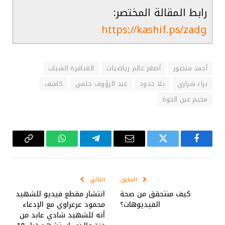
رابط المقالة المختصر:
https://kashif.ps/zadg
أحمد منصور
أصغر عالم رياضيات
العباقرة الشباب
براء شراري
بلا حدود
عبد الرؤوف حلمي
كاشف
مخيم عين الحوة
فيسبوك
تويتر
البريد
تيلقرام
واتساب
Copy
الإلكتروني
Link
السابق
التالي
كيف منتحقق من صحة
انتشار مقطع فيديو للشهيد
الفيديوهات؟
محمود عرعراوي مع الإدعاء
أنه للشهيد شادي عابد من