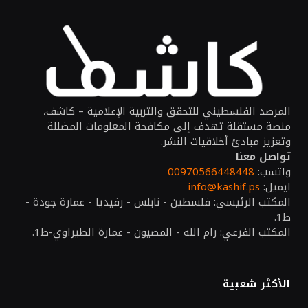
المرصد الفلسطيني للتحقق والتربية الإعلامية – كاشف،
منصة مستقلة تهدف إلى مكافحة المعلومات المضللة
وتعزيز مبادئ أخلاقيات النشر.
تواصل معنا
واتسب:
00970566448448
ايميل:
info@kashif.ps
المكتب الرئيسي: فلسطين - نابلس - رفيديا - عمارة جودة -
ط1.
المكتب الفرعي: رام الله - المصيون - عمارة الطيراوي-ط1.
الأكثر شعبية