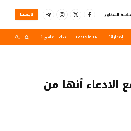
اسة الشكاوى
تابــعــنــا
فيسبوك
X
الانستغرام
تيلقرام
(Twitter)
إصداراتنا
Facts in EN
بدك الصافي ؟
الادعاء أنها من