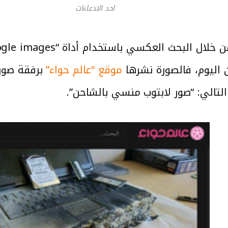
احد الادعاءات
ن اليوم، فالصورة نشرها
موقع “عالم حواء”
برفقة صور 