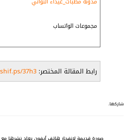
مدونة مطبات_غيداء التواتي
مجموعات الواتساب
رابط المقالة المختصر:
ashif.ps/37h3
شاركها.
صورة قديمة لانفجار هاتف آيفون يعاد نشرها مع ال