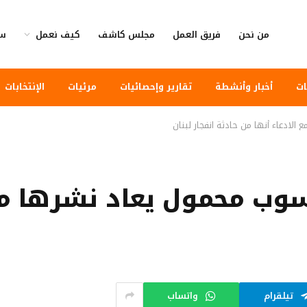
من نحن
فريق العمل
مجلس كاشف
كيف نعمل
سي
ات
أخبار وأنشطة
تقارير وإحصائيات
مرئيات
الإنتخابات
لادعاء أنها من حادثة انفجار لبنان
سوب محمول يعاد نشرها مع 
تيلقرام
واتساب