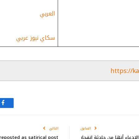
العربي
سكاي نيوز عربي
https://k
في
السابق
التالي
ادعاء أنها من حادثة انفجار
eposted as satirical post