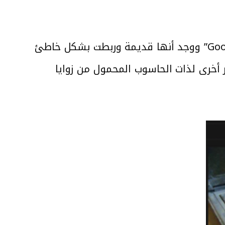
تحقق مرصد كاشف من صحة الصورة من خلال البحث العكسي باستخدام أداة “Google images” ووجد أنها قديمة وربطت بشكل خاطئ
أخرى لذات الحاسوب المحمول من زوايا