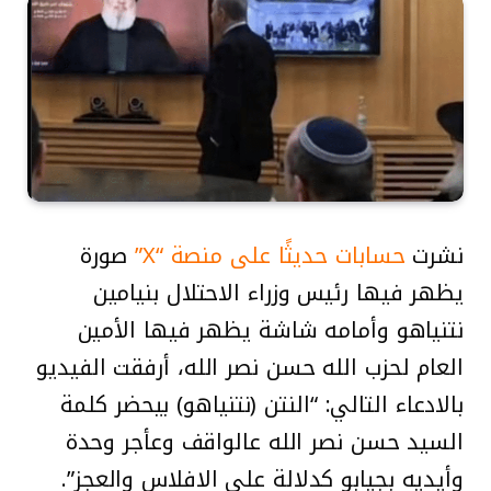
نشرت
حسابات حديثًا على منصة “X”
صورة
يظهر فيها رئيس وزراء الاحتلال بنيامين
نتنياهو وأمامه شاشة يظهر فيها الأمين
العام لحزب الله حسن نصر الله، أرفقت الفيديو
بالادعاء التالي: “النتن (نتنياهو) بيحضر كلمة
السيد حسن نصر الله عالواقف وعأجر وحدة
وأيديه بجيابو كدلالة على الافلاس والعجز”.