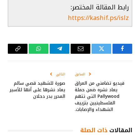
رابط المقالة المختصر:
https://kashif.ps/islz
فيسبوك
تويتر
البريد
تيلقرام
واتساب
Copy
الإلكتروني
Link
السابق
التالي
فيديو تضامني من العراق
صورة للشهيد قصي سالم
يعاد نشره ضمن حملة
يعاد نشرها على أنها للأسير
Pallywood التي تتهم
المحرر بدر دحلان
الفلسطينيين بتزييف
الشهداء والإصابات.
المقالات
ذات الصلة