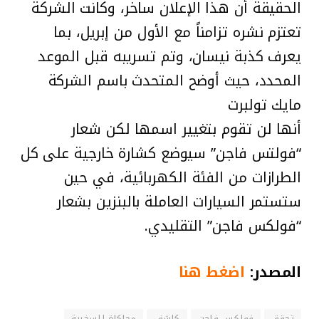
الحقيقة أن هذا الإعلان ساخر، وكانت الشركة
تعتزم نشره تزامناً مع الأول من إبريل، بما
يعرف كذبة نيسان، وتم تسريبه قبل الموعد
المحدد، حيث أوضح المتحدث باسم الشركة
مايك تولبرت
أنها لن تقوم بتغيير اسمها لكن شعار
“فولتس فاجن” سيوضع كشارة خارجية على كل
الطرازات من الفئة الكهربائية، في حين
ستستمر السيارات العاملة بالبنزين بشعار
“فولكس فاجن” التقليدي.
المصدر:
اضغط هنا
تحقق
فولكس فاجن
كاشف
محاكاة للسخرية