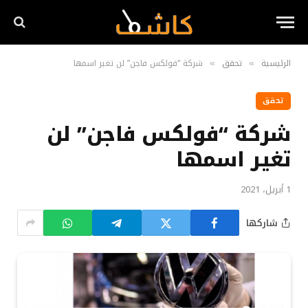
الرئيسية
تحقق
شركة “فولكس فاجن” لن تغير اسمها
»
»
تحقق
شركة “فولكس فاجن” لن
تغير اسمها
1 أبريل، 2021
شاركها