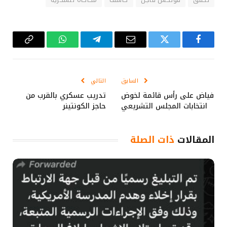
فيسبوك
تويتر
البريد
تيلقرام
واتساب
Copy
الإلكتروني
Link
السابق
التالي
فياض على رأس قائمة لخوض
تدريب عسكري بالقرب من
انتخابات المجلس التشريعي
حاجز الكونتينر
المقالات
ذات الصلة