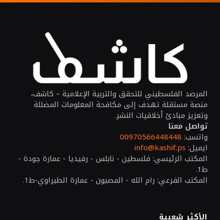
المرصد الفلسطيني للتحقق والتربية الإعلامية – كاشف،
منصة مستقلة تهدف إلى مكافحة المعلومات المضللة
وتعزيز مبادئ أخلاقيات النشر.
تواصل معنا
واتسب:
00970566448448
ايميل:
info@kashif.ps
المكتب الرئيسي: فلسطين - نابلس - رفيديا - عمارة جودة -
ط1.
المكتب الفرعي: رام الله - المصيون - عمارة الطيراوي-ط1.
الأكثر شعبية