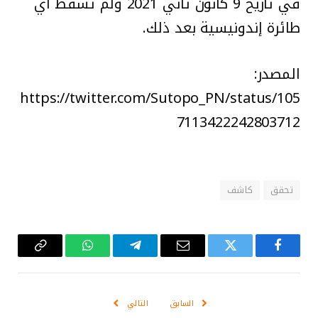
في تاريخ 9 كانون ثاني 2021 ولم تسقط أي
طائرة إندونيسية بعد ذلك.
المصدر:
https://twitter.com/Sutopo_PN/status/105
7113422242803712
تحقق
كاشف
فيسبوك
تويتر
البريد
تيلقرام
واتساب
Copy
الإلكتروني
Link
السابق
التالي